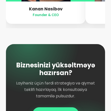
Kanan Nasibov
Za
Founder & CEO
Biznesinizi yüksəltməyə
hazırsan?
Layihəniz üçün fərdi strategiya və qiymət
təklifi hazırlayaq. İlk konsultasiya
tamamilə pulsuzdur.