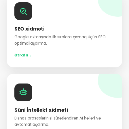
SEO xidməti
Google axtarışında ilk sıralara çıxmaq üçün SEO
optimallaşdırma.
Ətraflı
Süni İntellekt xidməti
Biznes proseslərinizi sürətləndirən AI həlləri və
avtomatlaşdırma.