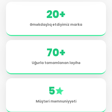
20
+
Əməkdaşlıq etdiyimiz marka
70
+
Uğurla tamamlanan layihə
5
Müştəri məmnuniyyəti