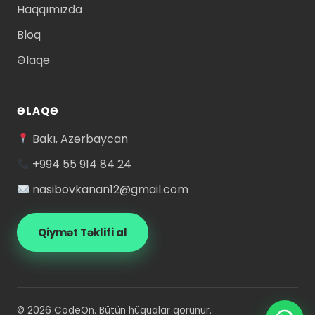
Haqqımızda
Bloq
Əlaqə
ƏLAQƏ
Bakı, Azərbaycan
+994 55 914 84 24
nasibovkanan12@gmail.com
Qiymət Təklifi al
© 2026 CodeOn. Bütün hüquqlar qorunur.