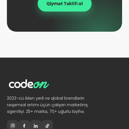
Qiymət Təklifi al
2023-cü ildən yerli və qlobal brendlərin
rəqəmsal artımı üçün çalışan marketinq
agentliyi. 25+ marka, 70+ uğurlu layihə.