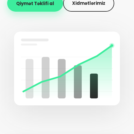
Xidmətlərimiz
Qiymət Təklifi al