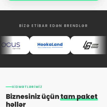
BIZƏ ETIBAR EDƏN BRENDLƏR
XIDMƏTLƏRIMIZ
Biznesiniz üçün
tam paket
həllər