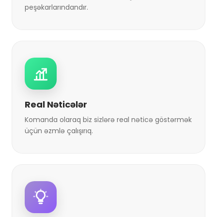
peşəkarlarındandır.
Real Nəticələr
Komanda olaraq biz sizlərə real nəticə göstərmək
üçün əzmlə çalışırıq.