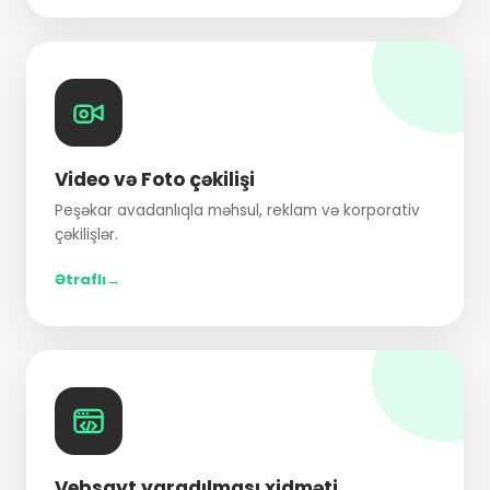
Video və Foto çəkilişi
Peşəkar avadanlıqla məhsul, reklam və korporativ
çəkilişlər.
Ətraflı
Vebsayt yaradılması xidməti