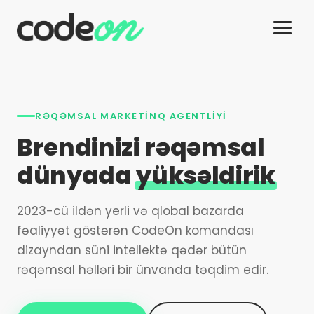
RƏQƏMSAL MARKETINQ AGENTLIYI
Brendinizi rəqəmsal
dünyada
yüksəldirik
2023-cü ildən yerli və qlobal bazarda
fəaliyyət göstərən CodeOn komandası
dizayndan süni intellektə qədər bütün
rəqəmsal həlləri bir ünvanda təqdim edir.