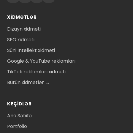
XIDMƏTLƏR
Dizayn xidməti
SEO xidməti
Süni İntellekt xidməti
Google & YouTube reklamları
TikTok reklamları xidməti
Bütün xidmətlər →
KEÇIDLƏR
Ana Səhifə
Portfolio