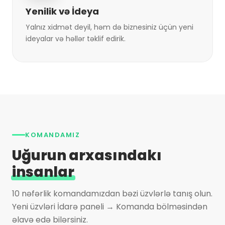
Yenilik və İdeya
Yalnız xidmət deyil, həm də biznesiniz üçün yeni
ideyalar və həllər təklif edirik.
KOMANDAMIZ
Uğurun arxasındakı
insanlar
10 nəfərlik komandamızdan bəzi üzvlərlə tanış olun.
Yeni üzvləri İdarə paneli → Komanda bölməsindən
əlavə edə bilərsiniz.