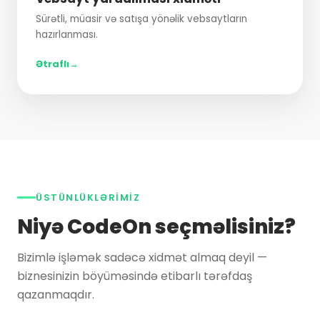
Sürətli, müasir və satışa yönəlik vebsaytların
hazırlanması.
Ətraflı
ÜSTÜNLÜKLƏRIMIZ
Niyə
CodeOn
seçməlisiniz?
Bizimlə işləmək sadəcə xidmət almaq deyil —
biznesinizin böyüməsində etibarlı tərəfdaş
qazanmaqdır.